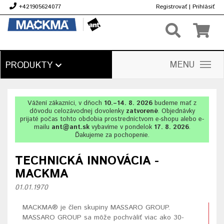
+421905624077
Registrovať
|
Prihlásiť
€
MENU
PRODUKTY
Vážení zákazníci, v dňoch
10.–14. 8. 2026
budeme mať z
dôvodu celozávodnej dovolenky
zatvorené
. Objednávky
prijaté počas tohto obdobia prostredníctvom e-shopu alebo e-
mailu
ant@ant.sk
vybavíme v pondelok
17. 8. 2026
.
Ďakujeme za pochopenie.
TECHNICKÁ INNOVÁCIA -
MACKMA
01.01.1970
MACKMA® je člen skupiny MASSARO GROUP.
MASSARO GROUP sa môže pochváliť viac ako 30-