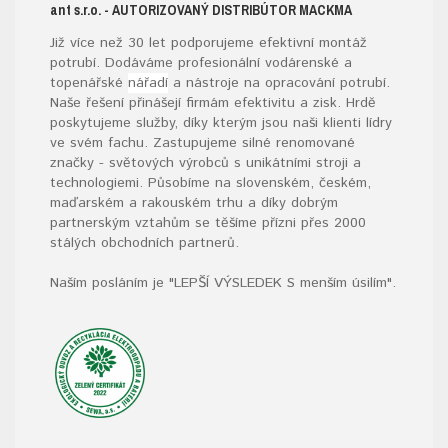
ant s.r.o.
- AUTORIZOVANÝ DISTRIBÚTOR MACKMA
Již více než 30 let podporujeme efektivní montáž
potrubí. Dodáváme profesionální vodárenské a
topenářské
nářadí
a nástroje na opracování potrubí.
Naše řešení přinášejí firmám efektivitu a zisk. Hrdě
poskytujeme služby, díky kterým jsou naši klienti lídry
ve svém fachu. Zastupujeme silné renomované
značky - světových výrobců s unikátními stroji a
technologiemi. Působíme na slovenském, českém,
maďarském a rakouském trhu a díky dobrým
partnerským vztahům se těšíme přízni přes 2000
stálých obchodních partnerů.
Naším posláním je "LEPŠÍ VÝSLEDEK S menším úsilím".