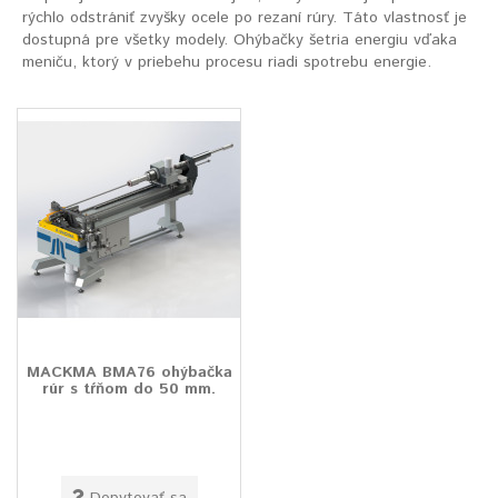
rýchlo odstrániť zvyšky ocele po rezaní rúry. Táto vlastnosť je
dostupná pre všetky modely. Ohýbačky šetria energiu vďaka
meniču, ktorý v priebehu procesu riadi spotrebu energie.
MACKMA BMA76 ohýbačka
rúr s tŕňom do 50 mm.