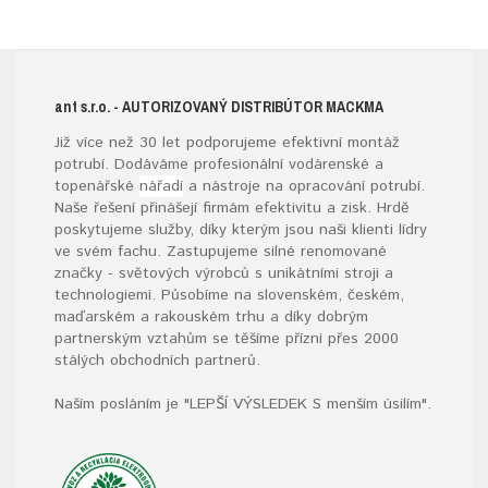
ant s.r.o.
- AUTORIZOVANÝ DISTRIBÚTOR MACKMA
Již více než 30 let podporujeme efektivní montáž
potrubí. Dodáváme profesionální vodárenské a
topenářské
nářadí
a nástroje na opracování potrubí.
Naše řešení přinášejí firmám efektivitu a zisk. Hrdě
poskytujeme služby, díky kterým jsou naši klienti lídry
ve svém fachu. Zastupujeme silné renomované
značky - světových výrobců s unikátními stroji a
technologiemi. Působíme na slovenském, českém,
maďarském a rakouském trhu a díky dobrým
partnerským vztahům se těšíme přízni přes 2000
stálých obchodních partnerů.
Naším posláním je "LEPŠÍ VÝSLEDEK S menším úsilím".