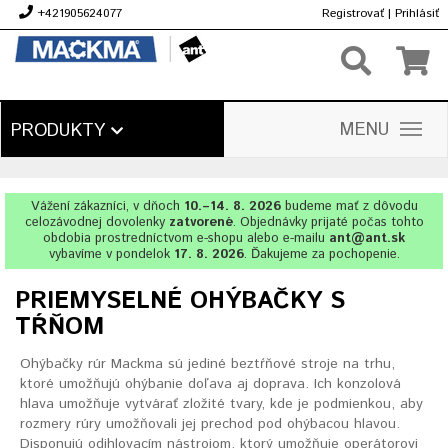
+421905624077
Registrovať
|
Prihlásiť
€
MENU
PRODUKTY
Vážení zákazníci, v dňoch
10.–14. 8. 2026
budeme mať z dôvodu
celozávodnej dovolenky
zatvorené
. Objednávky prijaté počas tohto
obdobia prostredníctvom e-shopu alebo e-mailu
ant@ant.sk
vybavíme v pondelok
17. 8. 2026
. Ďakujeme za pochopenie.
PRIEMYSELNÉ OHÝBAČKY S
TŔŇOM
Ohýbačky rúr Mackma sú jediné beztŕňové stroje na trhu,
ktoré umožňujú ohýbanie doľava aj doprava. Ich konzolová
hlava umožňuje vytvárať zložité tvary, kde je podmienkou, aby
rozmery rúry umožňovali jej prechod pod ohýbacou hlavou.
Disponujú odihlovacím nástrojom, ktorý umožňuje operátorovi