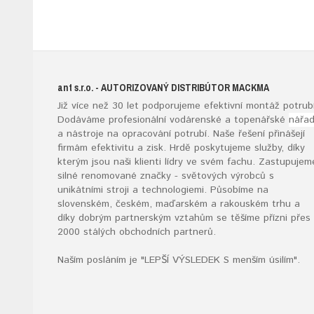
ant s.r.o.
- AUTORIZOVANÝ DISTRIBÚTOR MACKMA
Již více než 30 let podporujeme efektivní montáž potrubí
Dodáváme profesionální vodárenské a topenářské
nářad
a nástroje na opracování potrubí. Naše řešení přinášejí
firmám efektivitu a zisk. Hrdě poskytujeme služby, díky
kterým jsou naši klienti lídry ve svém fachu. Zastupujem
silné renomované značky - světových výrobců s
unikátními stroji a technologiemi. Působíme na
slovenském, českém, maďarském a rakouském trhu a
díky dobrým partnerským vztahům se těšíme přízni přes
2000 stálých obchodních partnerů.
Naším posláním je "LEPŠÍ VÝSLEDEK S menším úsilím".