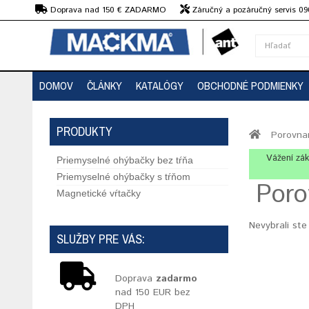
€
Doprava nad 150 € ZADARMO
Záručný a pozáručný servis 09
strojov
DOMOV
ČLÁNKY
KATALÓGY
OBCHODNÉ PODMIENKY
PRODUKTY
Porovna
Vážení zák
Priemyselné ohýbačky bez tŕňa
Priemyselné ohýbačky s tŕňom
Poro
Magnetické vŕtačky
Nevybrali ste
SLUŽBY PRE VÁS:
Doprava
zadarmo
nad 150 EUR bez
DPH