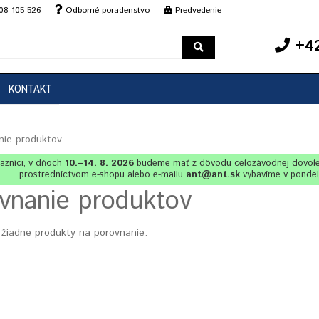
08 105 526
Odborné poradenstvo
Predvedenie
+42
KONTAKT
nie produktov
azníci, v dňoch
10.–14. 8. 2026
budeme mať z dôvodu celozávodnej dovol
prostredníctvom e-shopu alebo e-mailu
ant@ant.sk
vybavíme v ponde
vnanie produktov
 žiadne produkty na porovnanie.