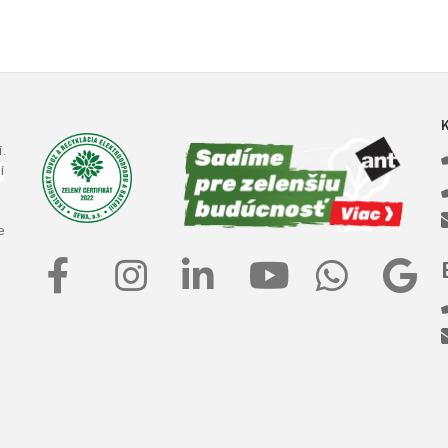
.
í
e