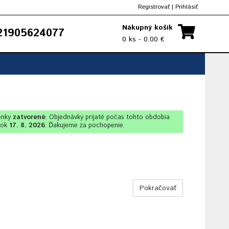
Registrovať
|
Prihlásiť
Nákupný košík
1905624077
0 ks - 0.00 €
enky
zatvorené
. Objednávky prijaté počas tohto obdobia
lok
17. 8. 2026
. Ďakujeme za pochopenie.
Pokračovať