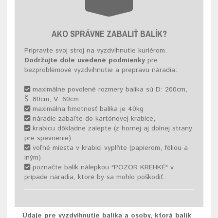
AKO SPRÁVNE ZABALIŤ BALÍK?
Pripravte svoj stroj na vyzdvihnutie kuriérom.
Dodržujte dole uvedené podmienky
pre
bezproblémové vyzdvihnutie a prepravu náradia:
maximálne povolené rozmery balíka sú D: 200cm,
Š: 80cm, V: 60cm,
maximálna hmotnosť balíka je 40kg
náradie zabaľte do kartónovej krabice,
krabicu dôkladne zalepte (z hornej aj dolnej strany
pre spevnenie)
voľné miesta v krabici vyplňte (papierom, fóliou a
iným)
poznačte balík nálepkou "POZOR KREHKÉ" v
prípade náradia, ktoré by sa mohlo poškodiť.
Údaje pre vyzdvihnutie balíka a osoby, ktorá balík