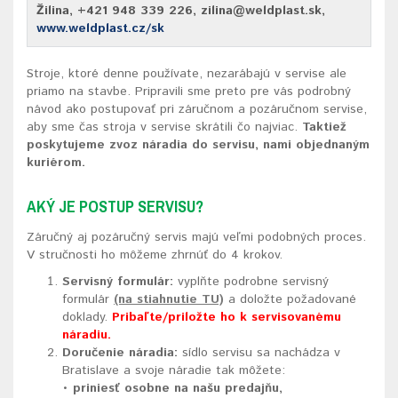
Žilina, +421 948 339 226, zilina@weldplast.sk,
www.weldplast.cz/sk
Stroje, ktoré denne používate, nezarábajú v servise ale
priamo na stavbe. Pripravili sme preto pre vás podrobný
návod ako postupovať pri záručnom a pozáručnom servise,
aby sme čas stroja v servise skrátili čo najviac.
Taktiež
poskytujeme zvoz náradia do servisu, nami objednaným
kuriérom.
AKÝ JE POSTUP SERVISU?
Záručný aj pozáručný servis majú veľmi podobných proces.
V stručnosti ho môžeme zhrnúť do 4 krokov.
Servisný formulár:
vyplňte podrobne servisný
formulár
(na stiahnutie TU)
a doložte požadované
doklady.
Pribaľte/priložte ho k servisovanému
náradiu.
Doručenie náradia:
sídlo servisu sa nachádza v
Bratislave a svoje náradie tak môžete:
•
priniesť osobne na našu predajňu,