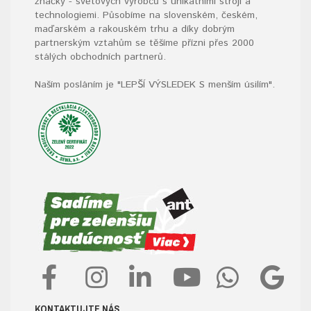
značky - světových výrobců s unikátními stroji a
technologiemi. Působíme na slovenském, českém,
maďarském a rakouském trhu a díky dobrým
partnerským vztahům se těšíme přízni přes 2000
stálých obchodních partnerů.
Naším posláním je "LEPŠÍ VÝSLEDEK S menším úsilím".
KONTAKTUJTE NÁS