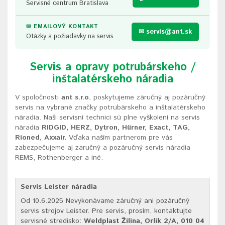
Servisné centrum Bratislava
✉ EMAILOVÝ KONTAKT
✉ servis@ant.sk
Otázky a požiadavky na servis
Servis a opravy potrubárskeho /
inštalatérskeho náradia
V spoločnosti
ant s.r.o.
poskytujeme záručný aj pozáručný
servis na vybrané značky potrubárskeho a inštalatérskeho
náradia. Naši servisní technici sú plne vyškolení na servis
náradia
RIDGID, HERZ, Dytron, Hürner, Exact, TAG,
Rioned, Axxair.
Vďaka naším partnerom pre vás
zabezpečujeme aj zaručný a pozáručný servis náradia
REMS, Rothenberger a iné.
Servis Leister náradia
Od 10.6.2025 Nevykonávame záručný ani pozáručný
servis strojov Leister. Pre servis, prosím, kontaktujte
servisné stredisko:
Weldplast Žilina, Orlík 2/A, 010 04