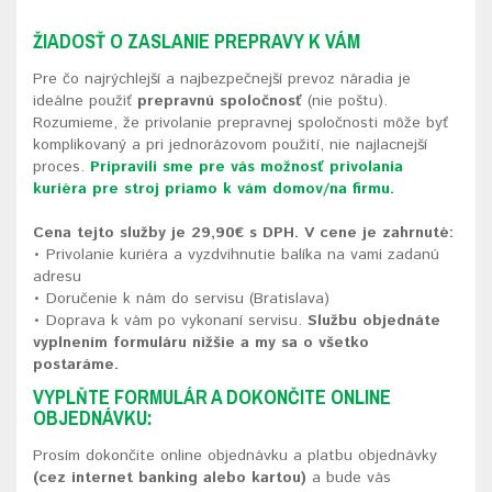
ŽIADOSŤ O ZASLANIE PREPRAVY K VÁM
Pre čo najrýchlejší a najbezpečnejší prevoz náradia je
ideálne použiť
prepravnú spoločnosť
(nie poštu).
Rozumieme, že privolanie prepravnej spoločnosti môže byť
komplikovaný a pri jednorázovom použití, nie najlacnejší
proces.
Pripravili sme pre vás možnosť privolania
kuriéra pre stroj priamo k vám domov/na firmu.
Cena tejto služby je 29,90€ s DPH. V cene je zahrnuté:
• Privolanie kuriéra a vyzdvihnutie balíka na vami zadanú
adresu
• Doručenie k nám do servisu (Bratislava)
• Doprava k vám po vykonaní servisu.
Službu objednáte
vyplnením formuláru nižšie a my sa o všetko
postaráme.
VYPLŇTE FORMULÁR A DOKONČITE ONLINE
OBJEDNÁVKU:
Prosím dokončite online objednávku a platbu objednávky
(cez internet banking alebo kartou)
a bude vás