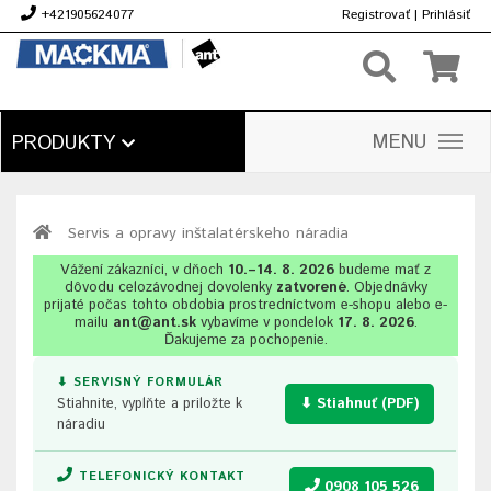
+421905624077
Registrovať
|
Prihlásiť
€
MENU
PRODUKTY
Servis a opravy inštalatérskeho náradia
Vážení zákazníci, v dňoch
10.–14. 8. 2026
budeme mať z
dôvodu celozávodnej dovolenky
zatvorené
. Objednávky
prijaté počas tohto obdobia prostredníctvom e-shopu alebo e-
mailu
ant@ant.sk
vybavíme v pondelok
17. 8. 2026
.
Ďakujeme za pochopenie.
⬇ SERVISNÝ FORMULÁR
Stiahnite, vyplňte a priložte k
⬇ Stiahnuť (PDF)
náradiu
TELEFONICKÝ KONTAKT
0908 105 526