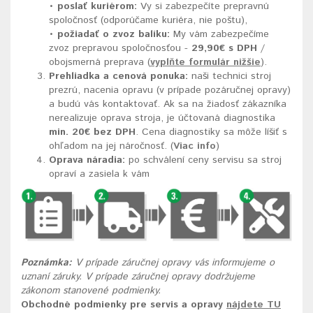
•
poslať kuriérom:
Vy si zabezpečíte prepravnú
spoločnosť (odporúčame kuriéra, nie poštu),
•
požiadať o zvoz balíku:
My vám zabezpečíme
zvoz prepravou spoločnosťou -
29,90
€ s DPH
/
obojsmerná preprava (
vyplňte formulár nižšie
).
Prehliadka a cenová ponuka:
naši technici stroj
prezrú, nacenia opravu (v prípade pozáručnej opravy)
a budú vás kontaktovať. Ak sa na žiadosť zákazníka
nerealizuje oprava stroja, je účtovaná diagnostika
min. 20€ bez DPH
. Cena diagnostiky sa môže líšiť s
ohľadom na jej náročnosť. (
Viac info
)
Oprava náradia:
po schválení ceny servisu sa stroj
opraví a zasiela k vám
Poznámka:
V prípade záručnej opravy vás informujeme o
uznaní záruky. V prípade záručnej opravy dodržujeme
zákonom stanovené podmienky.
Obchodné podmienky pre servis a opravy
nájdete TU