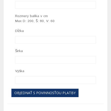
Rozmery balíka v cm
Max D: 200, Š: 80, V: 60
Dĺžka
Šírka
Výška
OBJEDNAŤ S POVINNOSŤOU PLATBY