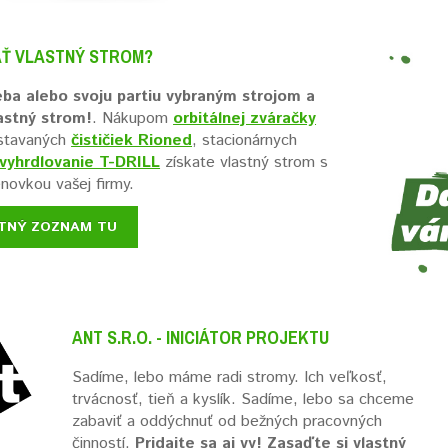
AŤ VLASTNÝ STROM?
ba alebo svoju partiu vybraným strojom a
lastný strom!
. Nákupom
orbitálnej zváračky
vstavaných
čističiek Rioned
, stacionárnych
 vyhrdlovanie T-DRILL
získate vlastný strom s
ovkou vašej firmy.
TNÝ ZOZNAM TU
ANT S.R.O. - INICIÁTOR PROJEKTU
Sadíme, lebo máme radi stromy. Ich veľkosť,
trvácnosť, tieň a kyslík. Sadíme, lebo sa chceme
zabaviť a oddýchnuť od bežných pracovných
činností.
Pridajte sa aj vy! Zasaďte si vlastný