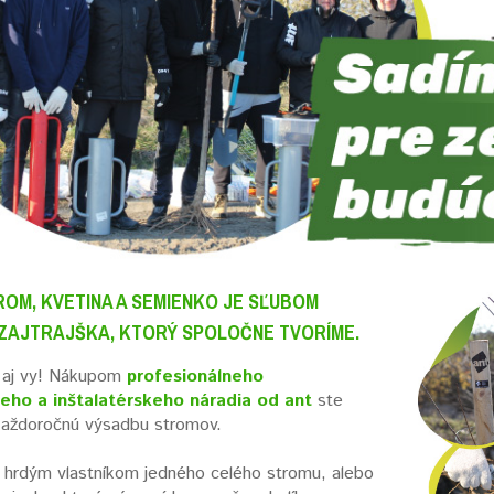
OM, KVETINA A SEMIENKO JE SĽUBOM
 ZAJTRAJŠKA, KTORÝ SPOLOČNE TVORÍME.
e aj vy! Nákupom
profesionálneho
eho a inštalatérskeho náradia od ant
ste
 každoročnú výsadbu stromov.
 hrdým vlastníkom jedného celého stromu, alebo