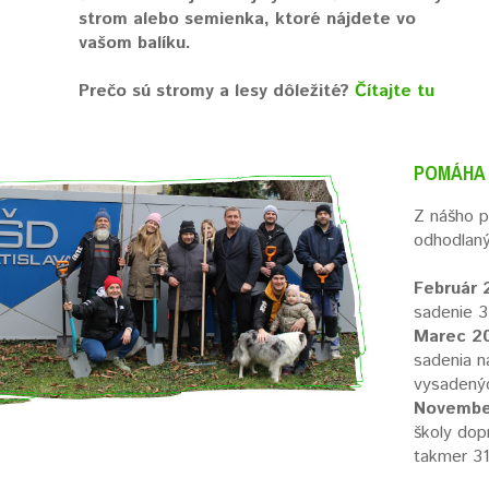
strom alebo semienka, ktoré nájdete vo
vašom balíku.
Prečo sú stromy a lesy dôležité?
Čítajte tu
POMÁHA C
Z nášho p
odhodlaný
Február 
sadenie 3
Marec 20
sadenia n
vysadenýc
Novembe
školy dop
takmer 31