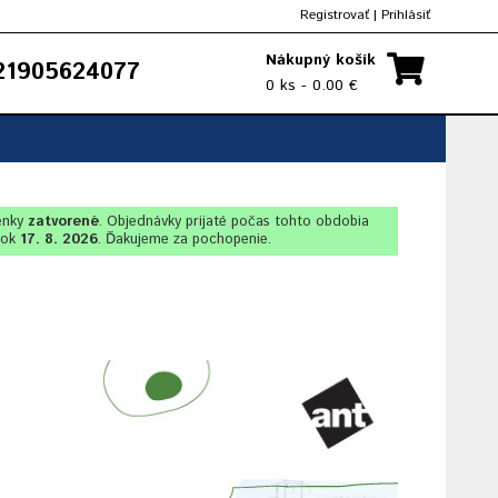
Registrovať
|
Prihlásiť
Nákupný košík
1905624077
0 ks - 0.00 €
enky
zatvorené
. Objednávky prijaté počas tohto obdobia
lok
17. 8. 2026
. Ďakujeme za pochopenie.