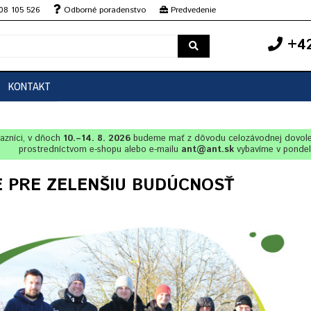
08 105 526
Odborné poradenstvo
Predvedenie
+42
KONTAKT
azníci, v dňoch
10.–14. 8. 2026
budeme mať z dôvodu celozávodnej dovol
prostredníctvom e-shopu alebo e-mailu
ant@ant.sk
vybavíme v ponde
E PRE ZELENŠIU BUDÚCNOSŤ