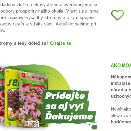
ákladnou zložkou ekosystému a uvedomujeme si
podpory prosperity nášho okolia. V ant s.r.o. sme
 pre iniciatívu výsadby stromov a s tým spojenú
adby rastín aj vďaka vám. Aktuálne sadíme pri
ov.
tromy a lesy dôležité?
Čítajte tu
AKO MÔŽ
Nákupom
inštalat
náradia 
užitočnýc
Neváhajte
alebo vo 
budúcnos