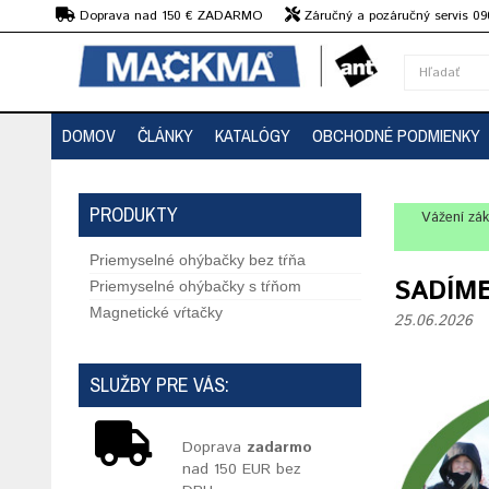
€
Doprava nad 150 € ZADARMO
Záručný a pozáručný servis 09
strojov
DOMOV
ČLÁNKY
KATALÓGY
OBCHODNÉ PODMIENKY
PRODUKTY
Vážení zák
Priemyselné ohýbačky bez tŕňa
SADÍM
Priemyselné ohýbačky s tŕňom
Magnetické vŕtačky
25.06.2026
SLUŽBY PRE VÁS:
Doprava
zadarmo
nad 150 EUR bez