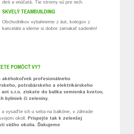
deti a vnúčatá. Tie stromy sú pre nich.
SKVELÝ TEAMBUILDING
Obchodníkov vytiahneme z áut, kolegov z
kancelárii a ideme si dobre zamakať sadením!
ETE POMÔCŤ VY?
 akéhokoľvek profesionálneho
érskeho, potrubárskeho a elektrikárskeho
v
ant s.r.o.
získate do balíka semienka kvetov,
h byliniek či zeleniny.
 a vysaďte ich u seba na balkóne, v záhrade
svojom okolí.
Prispejte tak k zelenšej
ti vášho okolia. Ďakujeme