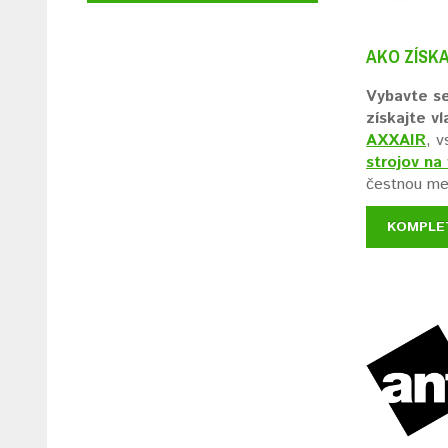
AKO ZÍSK
Vybavte se
získajte v
AXXAIR
, 
strojov na
čestnou men
KOMPLE