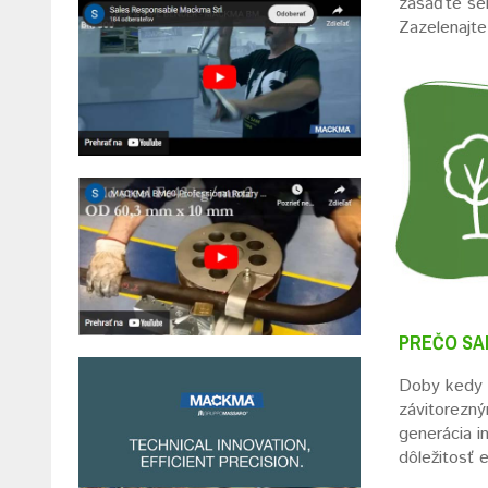
zasaďte sem
Zazelenajte
PREČO SA
Doby kedy i
závitorezný
generácia i
dôležitosť 