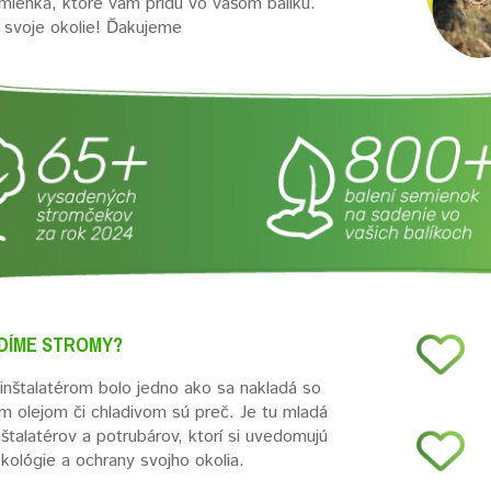
ienka, ktoré vám prídu vo vašom balíku.
 svoje okolie! Ďakujeme
DÍME STROMY?
nštalatérom bolo jedno ako sa nakladá so
m olejom či chladivom sú preč. Je tu mladá
nštalatérov a potrubárov, ktorí si uvedomujú
ekológie a ochrany svojho okolia.