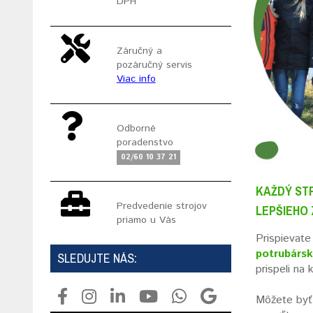
DPH
Záručný a
pozáručný servis
Viac info
Odborné
poradenstvo
02/60 10 37 21
KAŽDÝ STR
Predvedenie strojov
LEPŠIEHO
priamo u Vás
Prispievat
potrubársk
SLEDUJTE NÁS:
prispeli na
Môžete byť