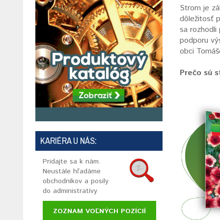
Strom je z
dôležitosť 
sa rozhodli
podporu výs
obci Tomáš
Prečo sú s
KARIÉRA U NÁS:
Pridajte sa k nám.
Neustále hľadáme
obchodníkov a posily
do administratívy
ZOZNAM VOĽNÝCH POZÍCIÍ