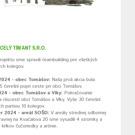
ELÝ TÍM ANT S.R.O.
rojektu sme spravili teambuilding pre všetkých
ch kolegov.
2024 - obec Tomášov:
Naša prvá akcia bola
5 čerešní popri ceste pri obci Tomášov.
24 - obec Tomášov a Vlky:
Pokračovanie
a ráscestí obcí Tomášov a Vlky. Vyše 30 čerešní
h partiou 10 kolegov.
r 2024 - areál SOŠD:
V areály strednej odbornej
ravnej na Kvačalova 20 sme vysadili 4 stromky a
 kríkov čučoriedky a arónie.