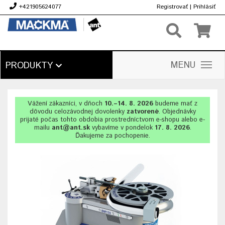
+421905624077
Registrovať
|
Prihlásiť
€
MENU
PRODUKTY
Vážení zákazníci, v dňoch
10.–14. 8. 2026
budeme mať z
dôvodu celozávodnej dovolenky
zatvorené
. Objednávky
prijaté počas tohto obdobia prostredníctvom e-shopu alebo e-
mailu
ant@ant.sk
vybavíme v pondelok
17. 8. 2026
.
Ďakujeme za pochopenie.