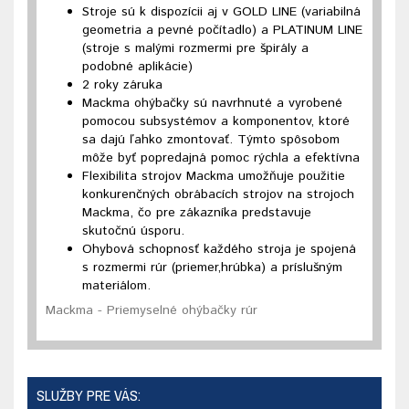
Stroje sú k dispozícii aj v GOLD LINE (variabilná
geometria a pevné počítadlo) a PLATINUM LINE
(stroje s malými rozmermi pre špirály a
podobné aplikácie)
2 roky záruka
Mackma ohýbačky sú navrhnuté a vyrobené
pomocou subsystémov a komponentov, ktoré
sa dajú ľahko zmontovať. Týmto spôsobom
môže byť popredajná pomoc rýchla a efektívna
Flexibilita strojov Mackma umožňuje použitie
konkurenčných obrábacích strojov na strojoch
Mackma, čo pre zákazníka predstavuje
skutočnú úsporu.
Ohybová schopnosť každého stroja je spojená
s rozmermi rúr (priemer,hrúbka) a príslušným
materiálom.
Mackma - Priemyselné ohýbačky rúr
SLUŽBY PRE VÁS: