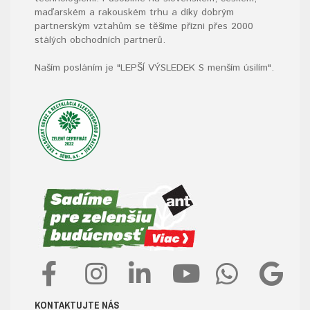
maďarském a rakouském trhu a díky dobrým
partnerským vztahům se těšíme přízni přes 2000
stálých obchodních partnerů.
Naším posláním je "LEPŠÍ VÝSLEDEK S menším úsilím".
KONTAKTUJTE NÁS