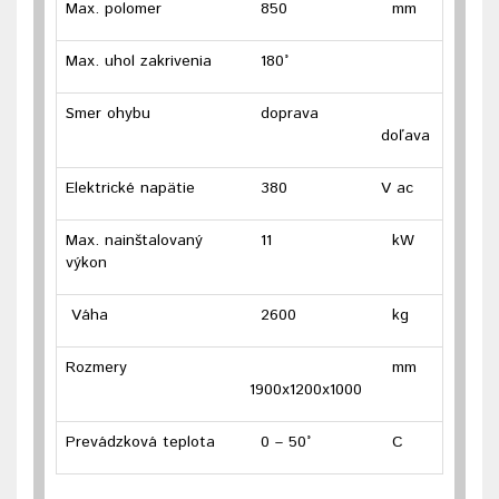
Max. polomer
850
mm
Max. uhol zakrivenia
180°
Smer ohybu
doprava
doľava
Elektrické napätie
380
V ac
Max. nainštalovaný
11
kW
výkon
Váha
2600
kg
Rozmery
mm
1900x1200x1000
Prevádzková teplota
0 – 50°
C