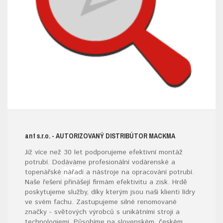
ant s.r.o.
- AUTORIZOVANÝ DISTRIBÚTOR MACKMA
Již více než 30 let podporujeme efektivní montáž
potrubí. Dodáváme profesionální vodárenské a
topenářské
nářadí
a nástroje na opracování potrubí.
Naše řešení přinášejí firmám efektivitu a zisk. Hrdě
poskytujeme služby, díky kterým jsou naši klienti lídry
ve svém fachu. Zastupujeme silné renomované
značky - světových výrobců s unikátními stroji a
technologiemi. Působíme na slovenském, českém,