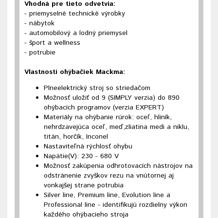
Vhodná pre tieto odvetvia:
- priemyselné technické výrobky
- nábytok
- automobilový a lodný priemysel
- šport a wellness
- potrubie
Vlastnosti ohýbačiek Mackma:
Plneelektrický stroj so striedačom
Možnosť uložiť od 9 (SIMPLY verzia) do 890
ohýbacích programov (verzia EXPERT)
Materiály na ohýbanie rúrok: oceľ, hliník,
nehrdzavejúca oceľ, meď,zliatina medi a niklu,
titán, horčík, Inconel
Nastaviteľná rýchlosť ohybu
Napätie(V): 230 - 680 V
Možnosť zakúpenia odhrotovacích nástrojov na
odstránenie zvyškov rezu na vnútornej aj
vonkajšej strane potrubia
Silver line, Premium line, Evolution line a
Professional line - identifikujú rozdielny výkon
každého ohýbacieho stroja