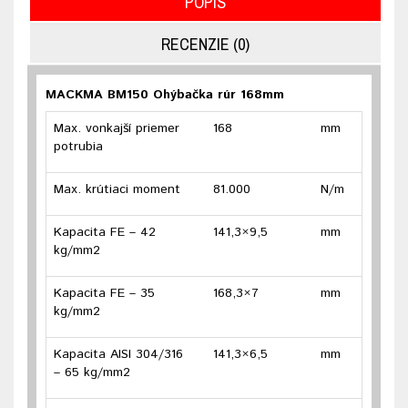
POPIS
RECENZIE (0)
MACKMA BM150 Ohýbačka rúr 168mm
Max. vonkajší priemer
168
mm
potrubia
Max. krútiaci moment
81.000
N/m
Kapacita FE – 42
141,3×9,5
mm
kg/mm2
Kapacita FE – 35
168,3×7
mm
kg/mm2
Kapacita AISI 304/316
141,3×6,5
mm
– 65 kg/mm2