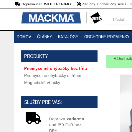
€
Doprava nad 150 € ZADARMO
Záručný a pozáručný servis 09
strojov
DOMOV
ČLÁNKY
KATALÓGY
OBCHODNÉ PODMIENKY
PRODUKTY
Vážení zák
Priemyselné ohýbačky bez tŕňa
Priemyselné ohýbačky s tŕňom
Magnetické vŕtačky
SLUŽBY PRE VÁS:
Doprava
zadarmo
nad 150 EUR bez
DPH