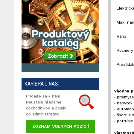
Elektric
Max. nai
Váha
Rozmery
Prevádzk
KARIÉRA U NÁS:
Vhodná pr
Pridajte sa k nám.
- priemyse
Neustále hľadáme
- nábytok
obchodníkov a posily
- automobi
do administratívy
- šport a 
- potrubie
ZOZNAM VOĽNÝCH POZÍCIÍ
Vlastnost