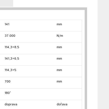
141
mm
37.000
N/m
114,3×8,5
mm
141,3×6,5
mm
114,3×5
mm
700
mm
180°
doprava
doľava