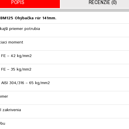
POPIS
RECENZIE (0)
M125 Ohýbačka rúr 141mm.
kajší priemer potrubia
tiaci moment
a FE – 42 kg/mm2
a FE – 35 kg/mm2
 AISI 304/316 – 65 kg/mm2
omer
l zakrivenia
ybu