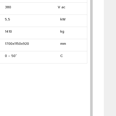
380
V ac
5,5
kW
1410
kg
1700x1150x920
mm
0 – 50°
C