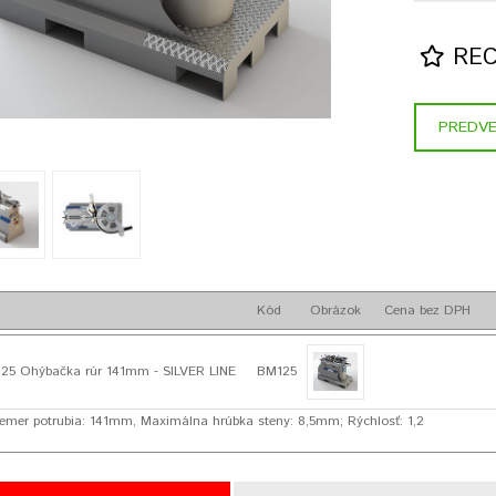
RECE
PREDVE
Kód
Obrázok
Cena bez DPH
 Ohýbačka rúr 141mm - SILVER LINE
BM125
emer potrubia: 141mm, Maximálna hrúbka steny: 8,5mm; Rýchlosť: 1,2