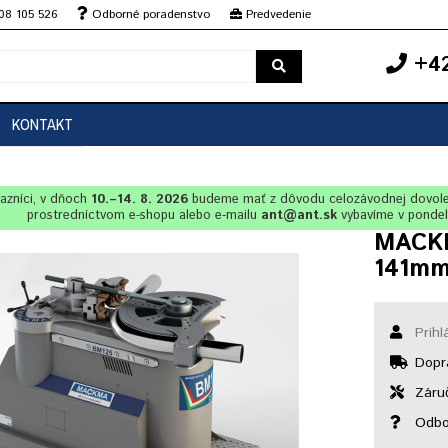
08 105 526
Odborné poradenstvo
Predvedenie
+42
KONTAKT
azníci, v dňoch
10.–14. 8. 2026
budeme mať z dôvodu celozávodnej dovol
prostredníctvom e-shopu alebo e-mailu
ant@ant.sk
vybavíme v ponde
MACKM
141mm
Prihl
Dopr
Záruč
Odbo