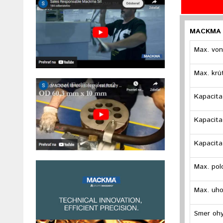
MACKMA B
Max. von
Max. krú
Kapacit
Kapacit
Kapacita
Max. pol
Max. uho
Smer oh