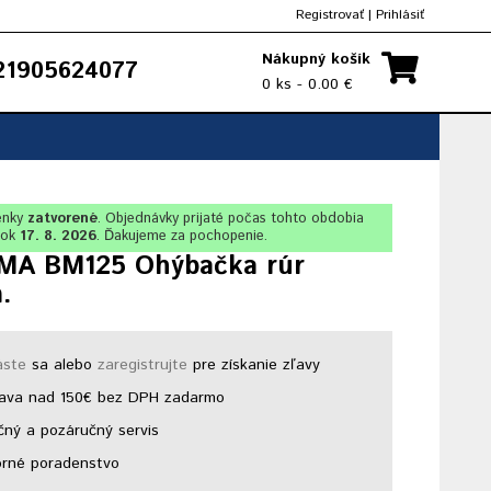
Registrovať
|
Prihlásiť
Nákupný košík
1905624077
0 ks - 0.00 €
enky
zatvorené
. Objednávky prijaté počas tohto obdobia
lok
17. 8. 2026
. Ďakujeme za pochopenie.
A BM125 Ohýbačka rúr
.
áste
sa alebo
zaregistrujte
pre získanie zľavy
ava nad 150€ bez DPH zadarmo
ný a pozáručný servis
rné poradenstvo