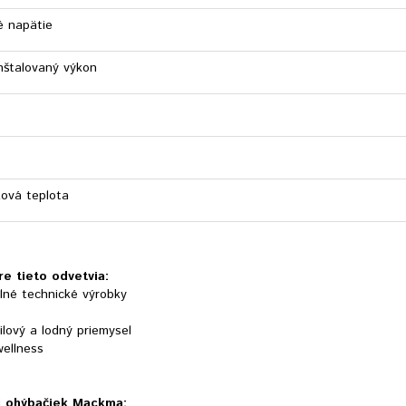
ké napätie
nštalovaný výkon
ová teplota
e tieto odvetvia:
lné technické výrobky
lový a lodný priemysel
wellness
i ohýbačiek Mackma: