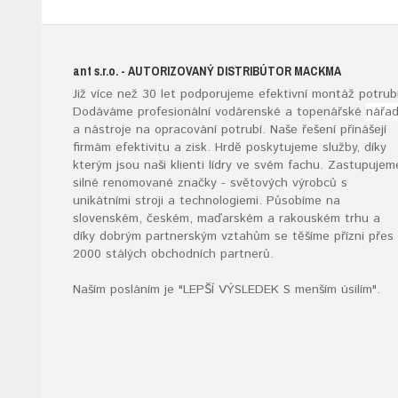
ant s.r.o.
- AUTORIZOVANÝ DISTRIBÚTOR MACKMA
Již více než 30 let podporujeme efektivní montáž potrubí
Dodáváme profesionální vodárenské a topenářské
nářad
a nástroje na opracování potrubí. Naše řešení přinášejí
firmám efektivitu a zisk. Hrdě poskytujeme služby, díky
kterým jsou naši klienti lídry ve svém fachu. Zastupujem
silné renomované značky - světových výrobců s
unikátními stroji a technologiemi. Působíme na
slovenském, českém, maďarském a rakouském trhu a
díky dobrým partnerským vztahům se těšíme přízni přes
2000 stálých obchodních partnerů.
Naším posláním je "LEPŠÍ VÝSLEDEK S menším úsilím".