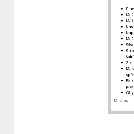
Plne
Mož
Mate
Nas
Napä
Možn
Silv
Stro
špir
2 r
Mac
spô
Flex
pre
Ohyb
Mackma - 