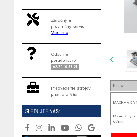
Záručný a
pozáručný servis
Viac info
Odborné
poradenstvo
02/60 10 37 21
Názov
Predvedenie strojov
priamo u Vás
MACKMA BM125
SLEDUJTE NÁS:
Maximálny pri
ot/min