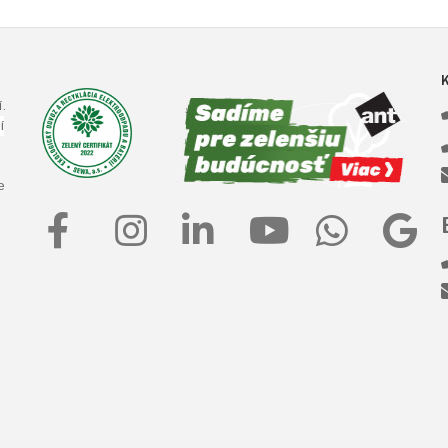
.
í
e