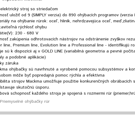
elektrický stroj so striedačom
nosť uložiť od 9 (SIMPLY verzia) do 890 ohýbacích programov (verzi
riály na ohýbanie rúrok: oceľ, hliník, nehrdzavejúca oceľ, meď,zliatina
taviteľná rýchlosť ohybu
tie(V): 230 - 680 V
osť zakúpenia odhrotovacích nástrojov na odstránenie zvyškov rezu 
er line, Premium line, Evolution line a Professional line - identifikuj
je sú k dispozícii aj v GOLD LINE (variabilná geometria a pevné počí
ály a podobné aplikácie)
oky záruka
kma ohýbačky sú navrhnuté a vyrobené pomocou subsystémov a kom
sobom môže byť popredajná pomoc rýchla a efektívna
ibilita strojov Mackma umožňuje použitie konkurenčných obrábacích 
dstavuje skutočnú úsporu.
ová schopnosť každého stroja je spojená s rozmermi rúr (priemer,hr
Priemyselné ohýbačky rúr