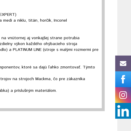
a EXPERT)
 medi a niklu, titán, horčík, Inconel
na vnútornej aj vonkajšej strane potrubia
ú rozdielny výkon každého ohýbacieho stroja
tadlo) a PLATINUM LINE (stroje s malými rozmermi pre
ponentov, ktoré sa dajú ľahko zmontovať. Týmto
strojov na strojoch Mackma, čo pre zákazníka
úbka) a príslušným materiálom.