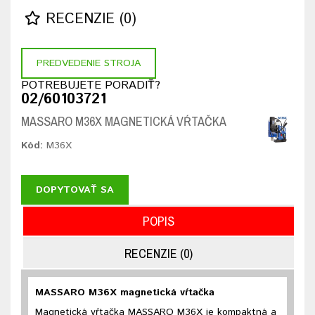
RECENZIE (0)
PREDVEDENIE STROJA
POTREBUJETE PORADIŤ?
02/60103721
MASSARO M36X MAGNETICKÁ VŔTAČKA
Kód:
M36X
DOPYTOVAŤ SA
POPIS
RECENZIE (0)
MASSARO M36X magnetická vŕtačka
Magnetická vŕtačka MASSARO M36X je kompaktná a