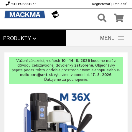
+421905624077
Registrovať
|
Prihlásiť
€
MENU
PRODUKTY
Vážení zákazníci, v dňoch
10.–14. 8. 2026
budeme mať z
dôvodu celozávodnej dovolenky
zatvorené
. Objednávky
prijaté počas tohto obdobia prostredníctvom e-shopu alebo e-
mailu
ant@ant.sk
vybavíme v pondelok
17. 8. 2026
.
Ďakujeme za pochopenie.