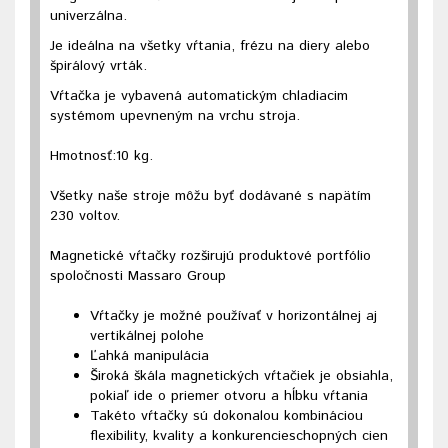
univerzálna.
Je ideálna na všetky vŕtania, frézu na diery alebo
špirálový vrták.
Vŕtačka je vybavená automatickým chladiacim
systémom upevneným na vrchu stroja.
Hmotnosť:10 kg.
Všetky naše stroje môžu byť dodávané s napätím
230 voltov.
Magnetické vŕtačky rozširujú produktové portfólio
spoločnosti Massaro Group
Vŕtačky je možné používať v horizontálnej aj
vertikálnej polohe
Ľahká manipulácia
Široká škála magnetických vŕtačiek je obsiahla,
pokiaľ ide o priemer otvoru a hĺbku vŕtania
Takéto vŕtačky sú dokonalou kombináciou
flexibility, kvality a konkurencieschopných cien