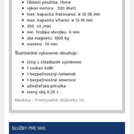
Oblasti použitia: rôzne
výkon motora: 920 Watt.
max. kapacita frézovania:
ø 12-36 mm
max. kapacita vŕtania: ø 12-16 mm
350 ot./min
min. hrúbka obrobku: 6 mm
sila magnetu: 1000 kg
vreteno: 70 mm
Štandardné vybavenie obsahuje:
stroj s chladiacim systémom
1 vodiaci kolík
1 bezpečnostný remienok
1 bezpečnostné smernice
užívateľská príručka
rezný olej 0,25 L
Mackma - Priemyselné ohýbačky rúr
SLUŽBY PRE VÁS: